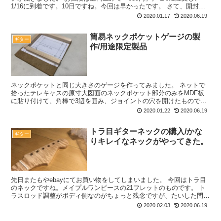
1/16に到着です。10日ですね。今回は早かったです。 さて、開封の
儀です。 いつも通り、灰色のビニール封...
2020.01.17
2020.06.19
簡易ネックポケットゲージの製
ギター
作/用途限定製品
ネックポケットと同じ大きさのゲージを作ってみました。 ネットで
拾ったテレキャスの原寸大図面のネックポケット部分のみをMDF板
に貼り付けて、角棒で3辺を囲み、ジョイントの穴を開けたもので
す。 ギターのネックを新しく購入した場合や、オークション...
2020.01.22
2020.06.19
トラ目ギターネックの購入/かな
ギター
りキレイなネックがやってきた。
先日またもやebayにてお買い物をしてしまいました。 今回はトラ目
のネックですね。メイプルワンピースの21フレットのものです。 ト
ラスロッド調整がボディ側なのがちょっと残念ですが、たいした問題
ではありません。 開封の儀 さて、開封の儀です。...
2020.02.03
2020.06.19