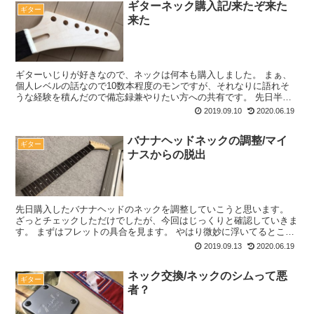
ギターネック購入記/来たぞ来た
ギター
来た
ギターいじりが好きなので、ネックは何本も購入しました。 まぁ、
個人レベルの話なので10数本程度のモンですが、それなりに語れそ
うな経験を積んだので備忘録兼やりたい方への共有です。 先日半分
お試しでギターのネックを購入しました。それも一気に2本...
2019.09.10
2020.06.19
バナナヘッドネックの調整/マイ
ギター
ナスからの脱出
先日購入したバナナヘッドのネックを調整していこうと思います。
ざっとチェックしただけでしたが、今回はじっくりと確認していきま
す。 まずはフレットの具合を見ます。 やはり微妙に浮いてるところ
がありますね。 安ネックはだいたいフレットのどこかし...
2019.09.13
2020.06.19
ネック交換/ネックのシムって悪
ギター
者？