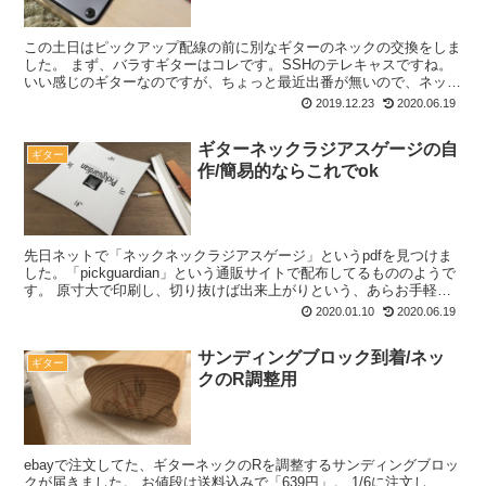
この土日はピックアップ配線の前に別なギターのネックの交換をしま
した。 まず、バラすギターはコレです。SSHのテレキャスですね。
いい感じのギターなのですが、ちょっと最近出番が無いので、ネック
のみメインのギターに取り付けです。 このギターのネ...
2019.12.23
2020.06.19
ギターネックラジアスゲージの自
ギター
作/簡易的ならこれでok
先日ネットで「ネックネックラジアスゲージ」というpdfを見つけま
した。「pickguardian」という通販サイトで配布してるもののようで
す。 原寸大で印刷し、切り抜けば出来上がりという、あらお手軽で
す。 早速作ってみました。 まずは印刷し...
2020.01.10
2020.06.19
サンディングブロック到着/ネッ
ギター
クのR調整用
ebayで注文してた、ギターネックのRを調整するサンディングブロッ
クが届きました。 お値段は送料込みで「639円」。 1/6に注文し、