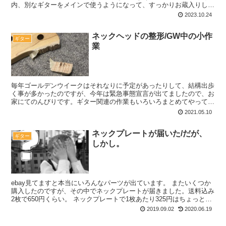
内、別なギターをメインで使うようになって、すっかりお蔵入りして
しまってました。ですがこのままだともっ...
2023.10.24
ネックヘッドの整形/GW中の小作
ギター
業
毎年ゴールデンウイークはそれなりに予定があったりして、結構出歩
く事が多かったのですが、今年は緊急事態宣言が出てましたので、お
家にてのんびりです。ギター関連の作業もいろいろまとめてやってお
りましたので、小出しに記事にしていきます。今回はネック...
2021.05.10
ネックプレートが届いた/だが、
ギター
しかし。
ebay見てますと本当にいろんなパーツが出ています。 またいくつか
購入したのですが、その中でネックプレートが届きました。送料込み
2枚で650円くらい。 ネックプレートで1枚あたり325円はちょっと高
めですが、画像の付箋で隠してある部分がスペ...
2019.09.02
2020.06.19