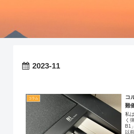
2023-11
コ
コラム
難儀
私
く
B
以