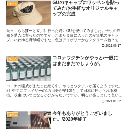
GUのキャップにワッペンを貼っ
コラム
てみた/お手軽なオリジナルキャ
ップの完成
先日、ららぽーと立川に行った時にGUを覗いてみました。子供の洋
服を購入に寄ったのですが、たまたま目に入ったのが無地のキャッ
プ。いわゆる野球帽ですな。色はアイボリーかな？クリーム色？ちょ
っと黄色がかった白い帽子です。セールで500円台だったの...
2021.08.17
コロナワクチンがやっと/一般に
コラム
はまだまだでしょうが。
コロナの猛威がまだまだ続く中、やっとワクチンが届くようですね。
2月中旬にファイザーの1万回分が第1弾として日本に届けられる模
様。収束はいつになるか分からないですが、明るい兆しとして良いニ
ュースですね。 優先接種 報道ですと「医療従事者や高齢...
2021.01.22
今年もありがとうございまし
コラム
た。/2020年終了