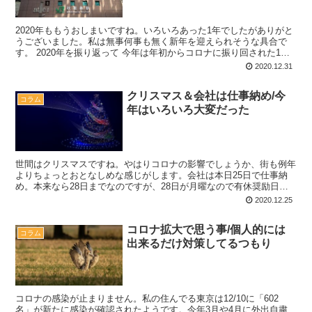
2020年ももうおしまいですね。いろいろあった1年でしたがありがと
うございました。私は無事何事も無く新年を迎えられそうな具合で
す。 2020年を振り返って 今年は年初からコロナに振り回された1年
でしたね。当初は大したことないという意見が趨勢...
2020.12.31
クリスマス＆会社は仕事納め/今
コラム
年はいろいろ大変だった
世間はクリスマスですね。やはりコロナの影響でしょうか、街も例年
よりちょっとおとなしめな感じがします。会社は本日25日で仕事納
め。本来なら28日までなのですが、28日が月曜なので有休奨励日に
なりました。28日に出勤したくないなら、25日までに...
2020.12.25
コロナ拡大で思う事/個人的には
コラム
出来るだけ対策してるつもり
コロナの感染が止まりません。私の住んでる東京は12/10に「602
名」が新たに感染が確認されたようです。今年3月や4月に外出自粛