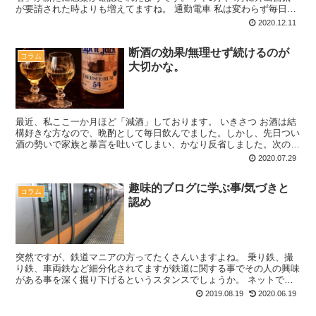
が要請された時よりも増えてますね。 通勤電車 私は変わらず毎日中
央線に乗って出勤しています。夏、いや秋口くらいま...
2020.12.11
断酒の効果/無理せず続けるのが
コラム
大切かな。
最近、私ここ一か月ほど「減酒」しております。 いきさつ お酒は結
構好きな方なので、晩酌として毎日飲んでました。しかし、先日つい
酒の勢いで家族と暴言を吐いてしまい、かなり反省しました。次の日
も案の定二日酔い…。身体にも精神的にもダメージがあり...
2020.07.29
趣味的ブログに学ぶ事/気づきと
コラム
認め
突然ですが、鉄道マニアの方ってたくさんいますよね。 乗り鉄、撮
り鉄、車両鉄など細分化されてますが鉄道に関する事でその人の興味
がある事を深く掘り下げるというスタンスでしょうか。 ネットでち
ょっと検索してもそれはそれはたくさんヒットします。 本...
2019.08.19
2020.06.19