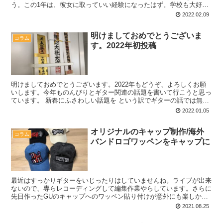
う。この1年は、彼女に取っていい経験になったはず。学校も大好き
で、受験のために休もうとはしなかった。塾にも行き始め...
2022.02.09
明けましておめでとうございま
コラム
す。2022年初投稿
明けましておめでとうございます。2022年もどうぞ、よろしくお願
いします。今年ものんびりとギター関連の話題を書いて行こうと思っ
ています。 新春にふさわしい話題を という訳でギターの話では無く
て、お札(おふだ)の話題です。新年一発目ですから、...
2022.01.05
オリジナルのキャップ制作/海外
コラム
バンドロゴワッペンをキャップに
最近はすっかりギターをいじったりはしていませんね。ライブが出来
ないので、専らレコーディングして編集作業やらしています。さらに
先日作ったGUのキャップへのワッペン貼り付けが意外にも楽しかっ
たので、味を占めていくつか作ってみました。 キャップと...
2021.08.25