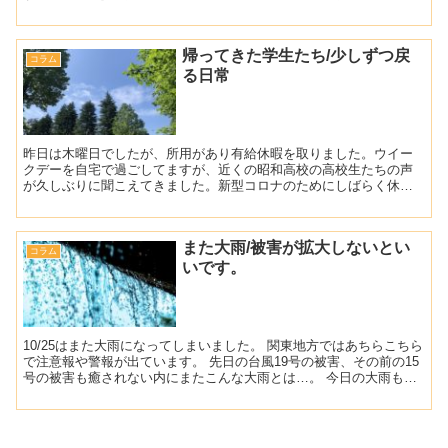
でしたね。当初は大したことないという意見が趨勢...
帰ってきた学生たち/少しずつ戻
コラム
る日常
昨日は木曜日でしたが、所用があり有給休暇を取りました。ウイー
クデーを自宅で過ごしてますが、近くの昭和高校の高校生たちの声
が久しぶりに聞こえてきました。新型コロナのためにしばらく休校
で、静かでしたがやはり元気な声が聞こえるのはいいですね。部
活...
また大雨/被害が拡大しないとい
コラム
いです。
10/25はまた大雨になってしまいました。 関東地方ではあちらこちら
で注意報や警報が出ています。 先日の台風19号の被害、その前の15
号の被害も癒されない内にまたこんな大雨とは…。 今日の大雨も台
風21号の影響とな。今年は台風にやられっぱな...