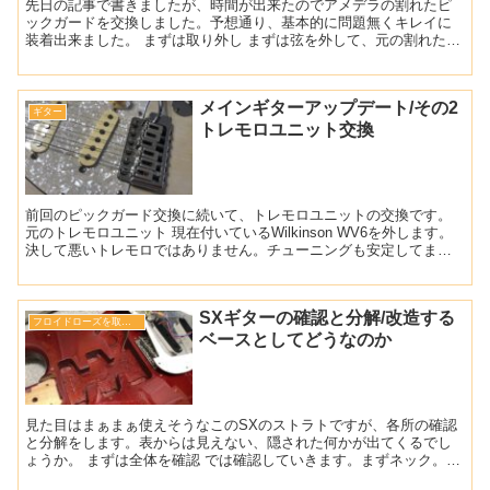
先日の記事で書きましたが、時間が出来たのでアメデラの割れたピ
ックガードを交換しました。予想通り、基本的に問題無くキレイに
装着出来ました。 まずは取り外し まずは弦を外して、元の割れたピ
ックガードを外します。久しぶりにボディを開けましたが、こ...
メインギターアップデート/その2
ギター
トレモロユニット交換
前回のピックガード交換に続いて、トレモロユニットの交換です。
元のトレモロユニット 現在付いているWilkinson WV6を外します。
決して悪いトレモロではありません。チューニングも安定してまし
たし、使いやすかったです。今までありがとう。...
SXギターの確認と分解/改造する
フロイドローズを取り付けたい
ベースとしてどうなのか
見た目はまぁまぁ使えそうなこのSXのストラトですが、各所の確認
と分解をします。表からは見えない、隠された何かが出てくるでし
ょうか。 まずは全体を確認 では確認していきます。まずネック。見
た感じ普通のローズ指板ネックです。フレットの減りはほと...