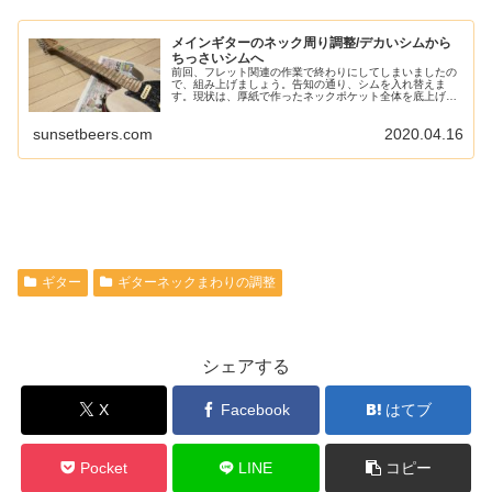
メインギターのネック周り調整/デカいシムから
ちっさいシムへ
前回、フレット関連の作業で終わりにしてしまいましたの
で、組み上げましょう。告知の通り、シムを入れ替えま
す。現状は、厚紙で作ったネックポケット全体を底上げす
るシムと使ってました。今回はネックポケットのボディ側
に薄めのシムを入れて、ほんの少しだ...
sunsetbeers.com
2020.04.16
ギター
ギターネックまわりの調整
シェアする
X
Facebook
はてブ
Pocket
LINE
コピー