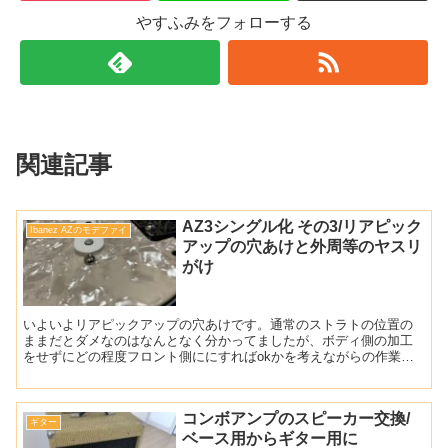
やすふみをフォローする
関連記事
AZ3シングル化 その3/リアピック
Ibanez AZのモデファイ
アップの穴あけと外周等のヤスリ
がけ
いよいよリアピックアップの穴あけです。通常のストラトの位置の
ままだとダメなのはなんとなく分かってましたが、ボディ側の加工
をせずにどの程度フロント側ににすればokかを考えながらの作業で
す。 ピックアップはコレ 今回の3シングル化計画で用意した...
コンボアンプのスピーカー交換/
ギター
ベース用からギター用に