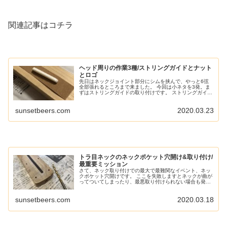
関連記事はコチラ
ヘッド周りの作業3種/ストリングガイドとナット
とロゴ
先日はネックジョイント部分にシムを挟んで、やっと6弦
全部張れるところまで来ました。 今回は小ネタを3発。ま
ずはストリングガイドの取り付けです。 ストリングガイド
を付けよう 付けるストリングガイドは、ちょっと高さのあ
るタイプなので少しナット寄...
sunsetbeers.com
2020.03.23
トラ目ネックのネックポケット穴開け&取り付け/
最重要ミッション
さて、ネック取り付けでの最大で最難関なイベント、ネッ
クポケット穴開けです。 ここを失敗しますとネックが曲が
ってついてしまったり、最悪取り付けられない場合も発生
します。 気を引き締めて作業して行きましょう。 まずは
ギターボディとネックをクラン...
sunsetbeers.com
2020.03.18