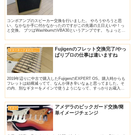
コンボアンプのスピーカー交換を行いました。 やろうやろうと思
い、なかなか手に付かなかったのですがこの先週の土日えいや！っ
と交換。 ブツはWashburnのVBA30というアンプです。 ちょっと小
さめの30Wベースアンプですがツイード柄のボッ...
Fujigenのフレット交換完了/やっ
ギターネックまわりの調整
ぱりプロの仕事は違いますね
2019年辺りに中古で購入したFujigenのEXPERT OS。購入時からも
フレットは結構減ってて、なんか弾き辛いなぁと思ってました。そ
の内、別なギターをメインで使うようになって、すっかりお蔵入り
してしまってました。ですがこのままだともっ...
アメデラのピックガード交換/簡
ギター
単イメージチェンジ