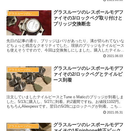
グラスルーツのレスポールモデフ
グラスルーツのレスポールモデファイ
ァイその3/ロックペグ取り付けと
ブリッジ交換断念
先日の記事の通り、ブリッジはバリがあったり、溝が切られてないな
どちょっと残念なクオリティでした。現状のブリッジもテイルピース
も使えそうですので、今回は交換無しにしました。購入したテイルピ
ースとブリッジはお蔵入りですね。 ロックペグはいい感じ...
2021.06.03
グラスルーツのレスポールモデフ
グラスルーツのレスポールモデファイ
ァイその2/ロックペグとテイルピ
ース到着
注文していましたテイルピースとTune o Maticのブリッジが到着しま
した。5/13に購入し、5/27に到着。約2週間ですね。お値段1102円。
もちろんAliexpessです。翌日の5/28にはロックペグが到着。こちら
は2204円ナリ。...
2021.05.31
グラスルーツのレスポールモデフ
グラスルーツのレスポールモデファイ
ァイその1/Epiphone純正ピック