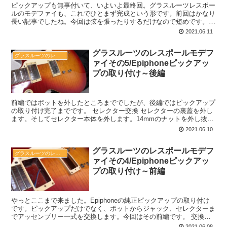
ピックアップも無事付いて、いよいよ最終回。グラスルーツレスポー
ルのモデファイも、これでひとまず完成という形です。前回はかなり
長い記事でしたね。今回は弦を張ったりするだけなので短めです。
裏フタをネジ止め ポットの機能も問題無かったので、セレ...
2021.06.11
グラスルーツのレスポールモデフ
グラスルーツのレスポールモデファイ
ァイその5/Epiphoneピックアッ
プの取り付け～後編
前編ではポットを外したところまででしたが、後編ではピックアップ
の取り付け完了までです。 セレクター交換 セレクターの裏蓋を外し
ます。そしてセレクター本体を外します。14mmのナットを外し抜き
ました。キャビティはこうなってます。ちょっとピンボ...
2021.06.10
グラスルーツのレスポールモデフ
グラスルーツのレスポールモデファイ
ァイその4/Epiphoneピックアッ
プの取り付け～前編
やっとここまで来ました。Epiphoneの純正ピックアップの取り付け
です。ピックアップだけでなく、ポットからジャック、セレクターま
でアッセンブリー一式を交換します。今回はその前編です。 交換出
来るかチェック せっかくパーツを外したはいいが、...
2021.06.08